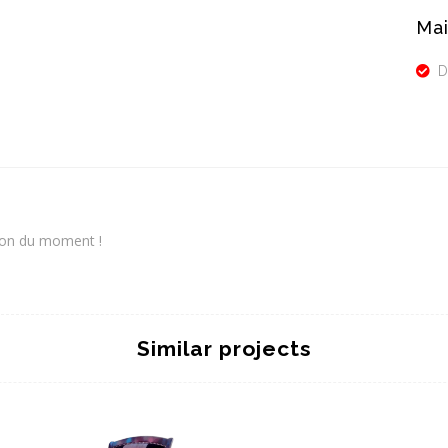
Mai
D
tion du moment !
Similar projects