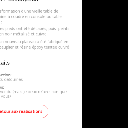
sformation d'une vieille table de
ine à coudre en console ou table
 :
les pieds ont été décapés, puis peints
en noir métallisé et cuivre
un nouveau plateau a été fabriqué en
peuplier et résine époxy teintée cuivré
ails
ection:
ts détournés
us:
 vendu (mais je peux refaire, rien que
 vous)
etour aux réalisations