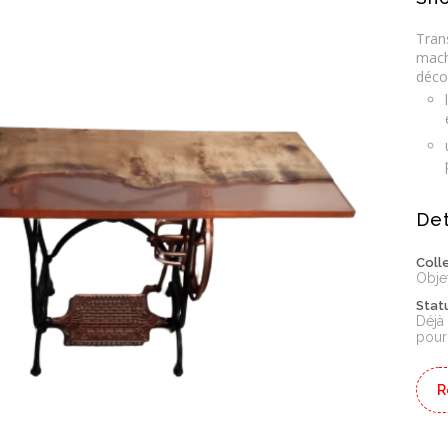
Tran
mach
déco
Det
Coll
Obje
Stat
Déjà
pour
R