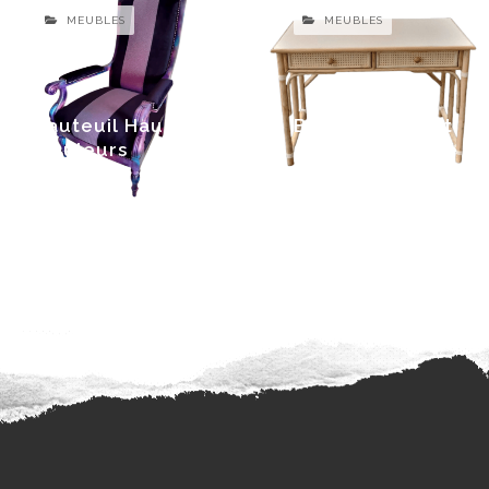
MEUBLES
MEUBLES
Fauteuil Haut en
Bureau Rotin et
Couleurs
Cannage rénové
14 janvier 2022
24 septembre 2021